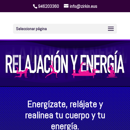
946203360
info@zirkin.eus
Seleccionar página
Energízate, relájate y
realinea tu cuerpo y tu
energía.